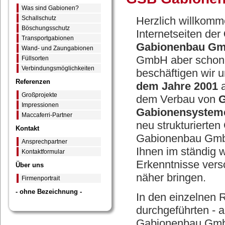
Was sind Gabionen?
Schallschutz
Herzlich willkomm
Böschungsschutz
Internetseiten der
Transportgabionen
Gabionenbau G
Wand- und Zaungabionen
GmbH aber schon 
Füllsorten
Verbindungsmöglichkeiten
beschäftigen wir u
Referenzen
dem Jahre 2001
a
Großprojekte
dem Verbau von
G
Impressionen
Gabionensystem
Maccaferri-Partner
neu strukturierte
Kontakt
Gabionenbau Gmb
Ansprechpartner
Ihnen im ständig 
Kontaktformular
Erkenntnisse ver
Über uns
näher bringen.
Firmenportrait
- ohne Bezeichnung -
In den einzelnen R
durchgeführten - 
Gabionenbau GmbH 