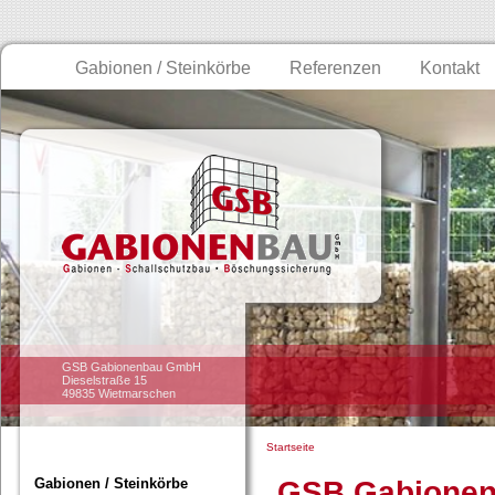
Gabionen / Steinkörbe
Referenzen
Kontakt
GSB Gabionenbau GmbH
Dieselstraße 15
49835 Wietmarschen
Startseite
Gabionen / Steinkörbe
GSB Gabione