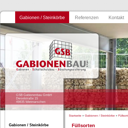
Gabionen / Steinkörbe
Referenzen
Kontakt
GSB Gabionenbau GmbH
Dieselstraße 15
49835 Wietmarschen
Startseite
»
Gabionen / Steinkörbe
»
Füllsor
Gabionen / Steinkörbe
Füllsorten