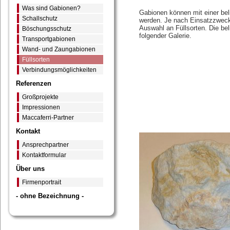
Was sind Gabionen?
Gabionen können mit einer beli
Schallschutz
werden. Je nach Einsatzzweck 
Auswahl an Füllsorten. Die bel
Böschungsschutz
folgender Galerie.
Transportgabionen
Wand- und Zaungabionen
Füllsorten
Verbindungsmöglichkeiten
Referenzen
Großprojekte
Impressionen
Maccaferri-Partner
Kontakt
Ansprechpartner
Kontaktformular
Über uns
Firmenportrait
- ohne Bezeichnung -